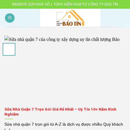
Skip
WEBSITE SỬA NHÀ SỐ 1 TOÀN MIỀN NAM TỪ CÔNG TY BẢO TÍN
to
content
Sửa Nhà Quận 7 Trọn Gói Giá Rẻ Nhất – Uy Tín 10+ Năm Kinh
Nghiệm
Sửa nhà quận 7 trọn gói từ A-Z là dịch vụ được nhiều Quý khách