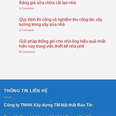
Bảng giá sửa chữa cải tạo nhà
1
Comment
Quy trình thi công và nghiệm thu công tác xây
tường trong xây sửa nhà
1
Comment
Giải pháp thông gió cho nhà ống hiệu quả nhất
hiện nay trong việc thiết kế nhà phố
8
Comments
THÔNG TIN LIÊN HỆ
Công ty TNHH Xây dựng TM Nội thất Bảo Tín