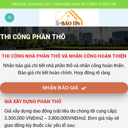
Skip
WEBSITE SỬA NHÀ SỐ 1 TOÀN MIỀN NAM TỪ CÔNG TY BẢO TÍN
to
content
THI CÔNG PHẦN THÔ
.
THI CÔNG NHÀ PHẦN THÔ VÀ NHÂN CÔNG HOÀN THIỆN
Nhận báo giá chi tiết nhà phần thô và nhân công hoàn thiện.
Báo giá chi tiết hoàn chỉnh. Hợp đồng rõ ràng
NHẬN BÁO GIÁ
GIÁ XÂY DỰNG PHẦN THÔ
Giá xây dựng dao động (vật liệu do chúng tôi cung cấp):
3.300.000 VNĐ/m2 – 3.800.000VNĐ/m2. Đơn giá này sẽ
giao động tùy thuộc các yếu tố sau: