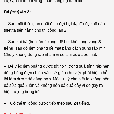
cụ, sạn có trên tường nhằm tăng độ bám dính.
Bả (trét) lần 2:
– Sau một thời gian nhất định đợi bột đạt đủ độ khô cần
thiết ta tiến hành cho thi công lần 2.
– Sau khi bả (trét) lần 2 xong, để bột khô trong vòng
3
tiếng
, sau đó làm phẳng bề mặt bằng cách dùng ráp mịn.
Chú ý không dùng ráp nhám vì sẽ làm xước bề mặt.
– Để việc làm phẳng được tốt hơn, trong quá trình ráp nên
dùng bóng điện chiếu vào, sẽ giúp cho việc phát hiện chỗ
lồi lõm được dễ dàng hơn. Một lưu ý cần biết là không nên
bả sửa quá 2 lần và không nên bả quá dày vì dễ gây ra
hiện tượng bong tróc.
– Có thể thi công bước tiếp theo sau
24 tiếng
.