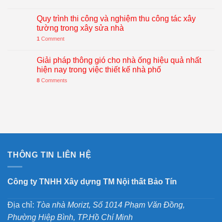
Quy trình thi công và nghiệm thu công tác xây
tường trong xây sửa nhà
1
Comment
Giải pháp thông gió cho nhà ống hiệu quả nhất
hiện nay trong việc thiết kế nhà phố
8
Comments
THÔNG TIN LIÊN HỆ
Công ty TNHH Xây dựng TM Nội thất Bảo Tín
Địa chỉ:
Tòa nhà Morizt, Số 1014 Phạm Văn Đồng,
Phường Hiệp Bình, TP.Hồ Chí Minh