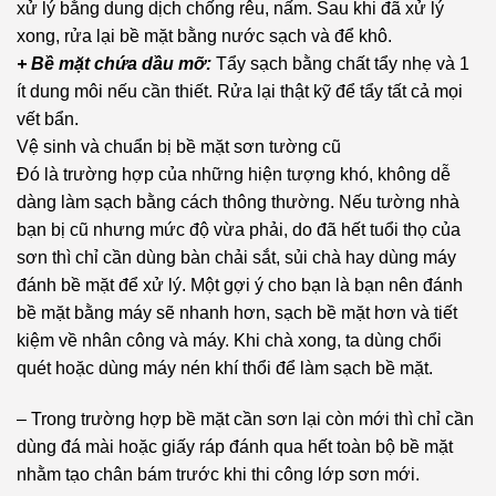
xử lý bằng dung dịch chống rêu, nấm. Sau khi đã xử lý
xong, rửa lại bề mặt bằng nước sạch và để khô.
+ Bề mặt chứa dầu mỡ:
Tẩy sạch bằng chất tẩy nhẹ và 1
ít dung môi nếu cần thiết. Rửa lại thật kỹ để tẩy tất cả mọi
vết bẩn.
Vệ sinh và chuẩn bị bề mặt sơn tường cũ
Đó là trường hợp của những hiện tượng khó, không dễ
dàng làm sạch bằng cách thông thường. Nếu tường nhà
bạn bị cũ nhưng mức độ vừa phải, do đã hết tuổi thọ của
sơn thì chỉ cần dùng bàn chải sắt, sủi chà hay dùng máy
đánh bề mặt để xử lý. Một gợi ý cho bạn là bạn nên đánh
bề mặt bằng máy sẽ nhanh hơn, sạch bề mặt hơn và tiết
kiệm về nhân công và máy. Khi chà xong, ta dùng chổi
quét hoặc dùng máy nén khí thổi để làm sạch bề mặt.
– Trong trường hợp bề mặt cần sơn lại còn mới thì chỉ cần
dùng đá mài hoặc giấy ráp đánh qua hết toàn bộ bề mặt
nhằm tạo chân bám trước khi thi công lớp sơn mới.