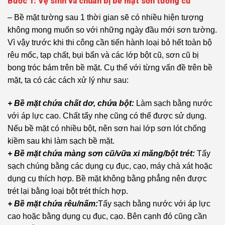
Bước 1: Vệ sinh và chuẩn bị bề mặt sơn tường cũ
– Bề mặt tường sau 1 thời gian sẽ có nhiều hiện tượng
không mong muốn so với những ngày đầu mới sơn tường.
Vì vậy trước khi thi công cần tiến hành loại bỏ hết toàn bộ
rêu mốc, tạp chất, bụi bẩn và các lớp bột cũ, sơn cũ bị
bong tróc bám trên bề mặt. Cụ thể với từng vấn đề trên bề
mặt, ta có các cách xử lý như sau:
+ Bề mặt chứa chất dơ, chứa bột:
Làm sạch bằng nước
với áp lực cao. Chất tẩy nhẹ cũng có thể được sử dụng.
Nếu bề mặt có nhiều bột, nên sơn hai lớp sơn lót chống
kiềm sau khi làm sạch bề mặt.
+ Bề mặt chứa màng sơn cũ/vữa xi măng/bột trét:
Tẩy
sạch chúng bằng các dụng cụ đục, cạo, máy chà xát hoặc
dụng cụ thích hợp. Bề mặt không bằng phẳng nên được
trét lại bằng loại bột trét thích hợp.
+ Bề mặt chứa rêu/nấm:
Tẩy sạch bằng nước với áp lực
cao hoặc bằng dụng cụ đục, cạo. Bên cạnh đó cũng cần