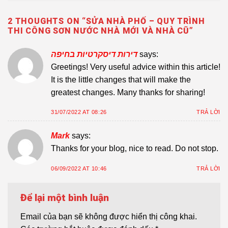
2 THOUGHTS ON “
SỬA NHÀ PHỐ – QUY TRÌNH
THI CÔNG SƠN NƯỚC NHÀ MỚI VÀ NHÀ CŨ
”
דירות דיסקרטיות בחיפה
says:
Greetings! Very useful advice within this article!
It is the little changes that will make the
greatest changes. Many thanks for sharing!
31/07/2022 AT 08:26
TRẢ LỜI
Mark
says:
Thanks for your blog, nice to read. Do not stop.
06/09/2022 AT 10:46
TRẢ LỜI
Để lại một bình luận
Email của bạn sẽ không được hiển thị công khai.