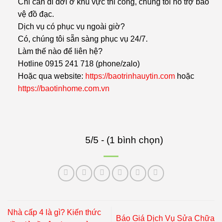
Chỉ cần di dời ở khu vực thi công, chúng tôi hỗ trợ bảo
vệ đồ đạc.
Dịch vụ có phục vụ ngoài giờ?
Có, chúng tôi sẵn sàng phục vụ 24/7.
Làm thế nào để liên hệ?
Hotline 0915 241 718 (phone/zalo)
Hoặc qua website:
https://baotrinhauytin.com
hoặc
https://baotinhome.com.vn
5/5 - (1 bình chọn)
Nhà cấp 4 là gì? Kiến thức
Báo Giá Dịch Vụ Sửa Chữa