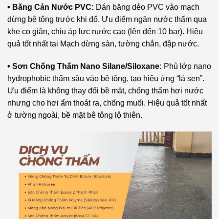
• Băng Cản Nước PVC:
Dán băng dẻo PVC vào mạch
dừng bê tông trước khi đổ. Ưu điểm ngăn nước thấm qua
khe co giãn, chịu áp lực nước cao (lên đến 10 bar). Hiệu
quả tốt nhất tại Mạch dừng sàn, tường chắn, đập nước.
• Sơn Chống Thấm Nano Silane/Siloxane:
Phủ lớp nano
hydrophobic thấm sâu vào bê tông, tạo hiệu ứng “lá sen”.
Ưu điểm là không thay đổi bề mặt, chống thấm hơi nước
nhưng cho hơi ẩm thoát ra, chống muối. Hiệu quả tốt nhất
ở tường ngoài, bề mặt bê tông lộ thiên.