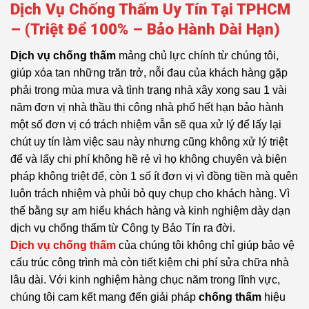
Dịch Vụ Chống Thấm Uy Tín Tại TPHCM
– (Triệt Để 100% – Bảo Hành Dài Hạn)
Dịch vụ chống thấm
mảng chủ lực chính từ chúng tôi,
giúp xóa tan những trăn trở, nỗi đau của khách hàng gặp
phải trong mùa mưa và tình trạng nhà xây xong sau 1 vài
năm đơn vị nhà thầu thi công nhà phố hết hạn bảo hành
một số đơn vị có trách nhiệm vẫn sẽ qua xử lý để lấy lại
chút uy tín làm việc sau này nhưng cũng không xử lý triệt
để và lấy chi phí không hề rẻ vì họ không chuyên và biện
pháp không triệt để, còn 1 số ít đơn vị vì đồng tiền mà quên
luôn trách nhiệm và phủi bỏ quy chụp cho khách hàng. Vì
thế bằng sự am hiểu khách hàng và kinh nghiệm dày dạn
dịch vụ chống thấm từ Công ty Bảo Tín ra đời.
Dịch vụ chống thấm
của chúng tôi không chỉ giúp bảo vệ
cấu trúc công trình mà còn tiết kiệm chi phí sửa chữa nhà
lâu dài. Với kinh nghiệm hàng chục năm trong lĩnh vực,
chúng tôi cam kết mang đến giải pháp
chống thấm
hiệu