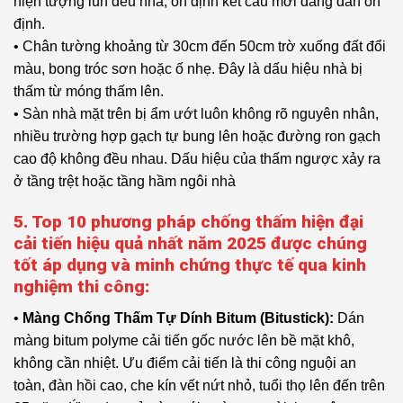
hiện tượng lún đều nhà, ổn định kết cấu mới đang dần ổn
định.
• Chân tường khoảng từ 30cm đến 50cm trờ xuống đất đổi
màu, bong tróc sơn hoặc ố nhẹ. Đây là dấu hiệu nhà bị
thấm từ móng thấm lên.
• Sàn nhà mặt trên bị ẩm ướt luôn không rõ nguyên nhân,
nhiều trường hợp gạch tự bung lên hoặc đường ron gạch
cao độ không đều nhau. Dấu hiệu của thấm ngược xảy ra
ở tầng trệt hoặc tầng hầm ngôi nhà
5. Top 10 phương pháp chống thấm hiện đại
cải tiến hiệu quả nhất năm 2025 được chúng
tốt áp dụng và minh chứng thực tế qua kinh
nghiệm thi công:
•
Màng Chống Thấm Tự Dính Bitum (Bitustick):
Dán
màng bitum polyme cải tiến gốc nước lên bề mặt khô,
không cần nhiệt. Ưu điểm cải tiến là thi công nguội an
toàn, đàn hồi cao, che kín vết nứt nhỏ, tuổi thọ lên đến trên