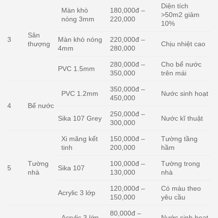
Diện tích
Màn khò
180,000đ –
>50m2 giảm
nóng 3mm
220,000
10%
Sân
3
Màn khò nóng
220,000đ –
thượng
Chịu nhiệt cao
4mm
280,000
280,000đ –
Cho bể nước
PVC 1.5mm
350,000
trên mái
350,000đ –
PVC 1.2mm
Nước sinh hoạt
450,000
4
Bể nước
250,000đ –
Sika 107 Grey
Nước kĩ thuật
300,000
Xi măng kết
150,000đ –
Tường tầng
tinh
200,000
hầm
Tường
100,000đ –
Tường trong
5
Sika 107
nhà
130,000
nhà
120,000đ –
Có màu theo
Acrylic 3 lớp
150,000
yêu cầu
80,000đ –
Acrylic 3 lớp
Nước sinh hoạt