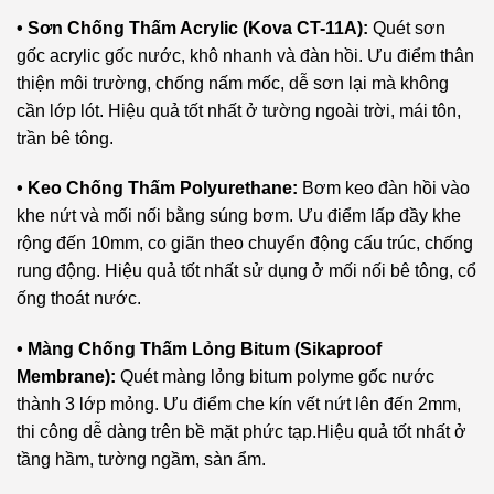
• Sơn Chống Thấm Acrylic (Kova CT-11A):
Quét sơn
gốc acrylic gốc nước, khô nhanh và đàn hồi. Ưu điểm thân
thiện môi trường, chống nấm mốc, dễ sơn lại mà không
cần lớp lót. Hiệu quả tốt nhất ở tường ngoài trời, mái tôn,
trần bê tông.
• Keo Chống Thấm Polyurethane:
Bơm keo đàn hồi vào
khe nứt và mối nối bằng súng bơm. Ưu điểm lấp đầy khe
rộng đến 10mm, co giãn theo chuyển động cấu trúc, chống
rung động. Hiệu quả tốt nhất sử dụng ở mối nối bê tông, cổ
ống thoát nước.
• Màng Chống Thấm Lỏng Bitum (Sikaproof
Membrane):
Quét màng lỏng bitum polyme gốc nước
thành 3 lớp mỏng. Ưu điểm che kín vết nứt lên đến 2mm,
thi công dễ dàng trên bề mặt phức tạp.Hiệu quả tốt nhất ở
tầng hầm, tường ngầm, sàn ẩm.