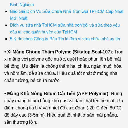
Kinh Nghiệm
Báo Giá Dịch Vụ Sửa Chữa Nhà Trọn Gói TPHCM Cập Nhật
Mới Nhất
Dịch vụ sửa nhà TpHCM sửa nhà trọn gói và sửa theo yêu
cầu tại các quận huyện của TpHCM
5 lý do chọn Công ty Bảo Tín là đơn vị sửa chữa nhà uy tín
• Xi Măng Chống Thấm Polyme (Sikatop Seal-107):
Trộn
xi măng với polyme gốc nước, quét hoặc phun lên bề mặt
bê tông. Ưu điểm là chống thấm hai chiều, ngăn muối hóa
và nồm ẩm, dễ sửa chữa. Hiệu quả tốt nhất ở móng nhà,
chân tường, bể chứa nước.
• Màng Khò Nóng Bitum Cải Tiến (APP Polymer):
Nung
chảy màng bitum bằng khò gas và dán chặt lên bề mặt. Ưu
điểm chống tia UV và nhiệt độ cực đoan (-20°C đến 80°C),
độ dày cao (3-5mm). Hiệu quả tốt nhất ở sàn mái phẳng,
sân thượng lớn.