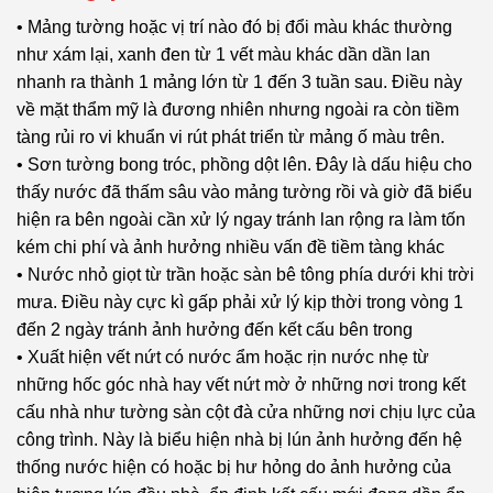
• Mảng tường hoặc vị trí nào đó bị đổi màu khác thường
như xám lại, xanh đen từ 1 vết màu khác dần dần lan
nhanh ra thành 1 mảng lớn từ 1 đến 3 tuần sau. Điều này
về mặt thẩm mỹ là đương nhiên nhưng ngoài ra còn tiềm
tàng rủi ro vi khuẩn vi rút phát triển từ mảng ố màu trên.
• Sơn tường bong tróc, phồng dột lên. Đây là dấu hiệu cho
thấy nước đã thấm sâu vào mảng tường rồi và giờ đã biểu
hiện ra bên ngoài cần xử lý ngay tránh lan rộng ra làm tốn
kém chi phí và ảnh hưởng nhiều vấn đề tiềm tàng khác
• Nước nhỏ giọt từ trần hoặc sàn bê tông phía dưới khi trời
mưa. Điều này cực kì gấp phải xử lý kịp thời trong vòng 1
đến 2 ngày tránh ảnh hưởng đến kết cấu bên trong
• Xuất hiện vết nứt có nước ẩm hoặc rịn nước nhẹ từ
những hốc góc nhà hay vết nứt mờ ở những nơi trong kết
cấu nhà như tường sàn cột đà cửa những nơi chịu lực của
công trình. Này là biểu hiện nhà bị lún ảnh hưởng đến hệ
thống nước hiện có hoặc bị hư hỏng do ảnh hưởng của