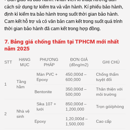
cách sử dụng tự kiểm tra và vận hành. Kí phiếu bảo hành,
định kì kiểm tra bảo hành trong suốt thời gian bảo hành.
Cam kết hỗ trợ và có văn bản cam kết trong suốt quá trình
thời gian bảo hành đã cam kết trong hợp đồng.
7. Bảng giá chống thấm tại TPHCM mới nhất
năm 2025
HẠNG
PHƯƠNG
ĐƠN GIÁ
STT
GHI CHÚ
MỤC
PHÁP
(đồng/m2)
Màn PVC +
450,000đ –
Chống thấm
Epoxy
600,000
tuyệt đối
Tầng
1
hầm
350,000đ –
Thân thiện với
Bentonite
500,000
môi trường
Sika 107 +
850,000đ –
Trọn gói/phòng
lưới
1,200,000
Nhà vệ
2
sinh
1,20,000đ –
Epoxy
Cao cấp
1,500,000