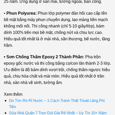
25 năm. Ứng dụng ở sàn mái, tường ngoài, ban công.
•
Phun Polyurea:
Phun lớp polymer đàn hồi cao cấp lên
bề mặt bằng máy phun chuyên dụng, tạo màng liền mạch
không mối nối. Thi công nhanh (chỉ 5-10 giây/lớp), bám
dính 100% trên mọi bề mặt, chống nứt và chịu lực cao.
Hiệu quả tốt nhất là ở mái nhà, sân thượng, bể nước, tầng
hầm.
• Sơn Chống Thấm Epoxy 2 Thành Phần:
Pha trộn
epoxy gốc nước và thi công bằng cọ/con lăn thành 2-3 lớp.
Ưu điểm là độ bám dính vượt trội, chống thấm ngược hiệu
quả, chịu hóa chất và mài mòn. Hiệu quả tốt nhất ở trần
nhà, sàn nhà vệ sinh, tường ẩm.
Xem thêm
Dò Tìm Rò Rỉ Nước – 1 Cách Tránh Thất Thoát Lãng Phí
Tiền
Sửa Nhà Quận 7 Trọn Gói Giá Rẻ Nhất – Uy Tín 10+ Năm