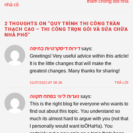
thấm chống dột nhà
nhà cũ
2 THOUGHTS ON “
QUY TRÌNH THI CÔNG TRẦN
THẠCH CAO – THI CÔNG TRỌN GÓI VÀ SỬA CHỮA
NHÀ PHỐ
”
דירות דיסקרטיות בחיפה
says:
Greetings! Very useful advice within this article!
It is the little changes that will make the
greatest changes. Many thanks for sharing!
31/07/2022 AT 08:26
TRẢ LỜI
נערות ליווי בפתח תקווה
says:
This is the right blog for everyone who wants to
find out about this topic. You understand so
much its almost hard to argue with you (not that
I personally would want toÖHaHa). You