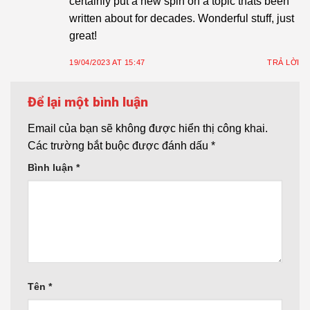
certainly put a new spin on a topic thats been
written about for decades. Wonderful stuff, just
great!
19/04/2023 AT 15:47
TRẢ LỜI
Để lại một bình luận
Email của bạn sẽ không được hiển thị công khai.
Các trường bắt buộc được đánh dấu
*
Bình luận
*
Tên
*