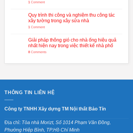
1
Comment
Quy trình thi công và nghiệm thu công tác
xây tường trong xây sửa nhà
1
Comment
Giải pháp thông gió cho nhà ống hiệu quả
nhất hiện nay trong việc thiết kế nhà phố
8
Comments
THÔNG TIN LIÊN HỆ
Công ty TNHH Xây dựng TM Nội thất Bảo Tín
Địa chỉ:
Tòa nhà Morizt, Số 1014 Phạm Văn Đồng,
Phường Hiệp Bình, TP.Hồ Chí Minh