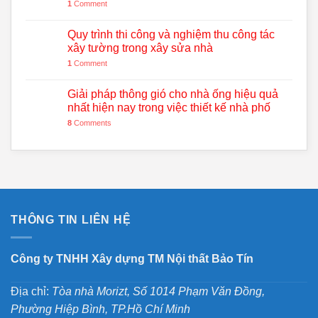
1
Comment
Quy trình thi công và nghiệm thu công tác
xây tường trong xây sửa nhà
1
Comment
Giải pháp thông gió cho nhà ống hiệu quả
nhất hiện nay trong việc thiết kế nhà phố
8
Comments
THÔNG TIN LIÊN HỆ
Công ty TNHH Xây dựng TM Nội thất Bảo Tín
Địa chỉ:
Tòa nhà Morizt, Số 1014 Phạm Văn Đồng,
Phường Hiệp Bình, TP.Hồ Chí Minh