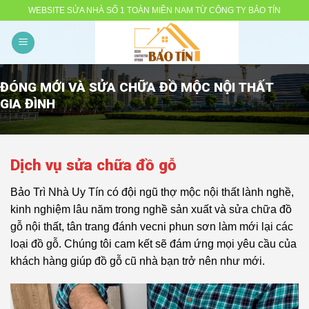
Skip
WEBSITE SỬA NHÀ SỐ 1 TOÀN MIỀN NAM TỪ CÔNG TY BẢO TÍN
to
content
ĐÓNG MỚI VÀ SỬA CHỮA ĐỒ MỘC NỘI THẤT
GIA ĐÌNH
Dịch vụ sửa chữa đồ gỗ
Bảo Trì Nhà Uy Tín có đội ngũ thợ mộc nội thất lành nghề,
kinh nghiệm lâu năm trong nghề sản xuất và sửa chữa đồ
gỗ nội thất, tân trang đánh vecni phun sơn làm mới lại các
loại đồ gỗ. Chúng tôi cam kết sẽ đám ứng mọi yêu cầu của
khách hàng giúp đồ gỗ cũ nhà bạn trở nên như mới.