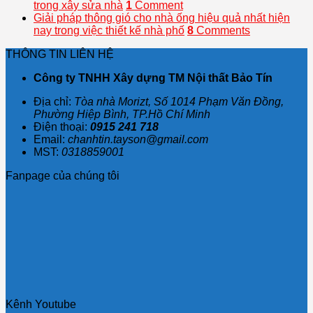
trong xây sửa nhà
1
Comment
Giải pháp thông gió cho nhà ống hiệu quả nhất hiện
nay trong việc thiết kế nhà phố
8
Comments
THÔNG TIN LIÊN HỆ
Công ty TNHH Xây dựng TM Nội thất Bảo Tín
Địa chỉ:
Tòa nhà Morizt, Số 1014 Phạm Văn Đồng,
Phường Hiệp Bình, TP.Hồ Chí Minh
Điện thoại:
0915 241 718
Email:
chanhtin.tayson@gmail.com
MST:
0318859001
Fanpage của chúng tôi
Kênh Youtube