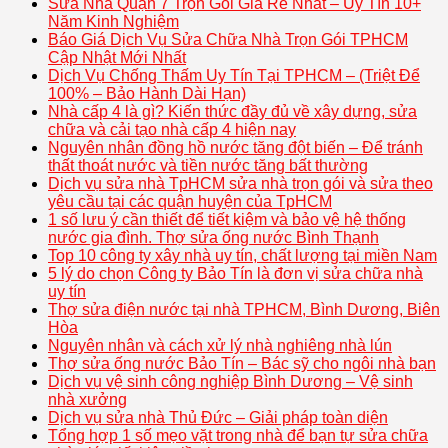
Sửa Nhà Quận 7 Trọn Gói Giá Rẻ Nhất – Uy Tín 10+
Năm Kinh Nghiệm
Báo Giá Dịch Vụ Sửa Chữa Nhà Trọn Gói TPHCM
Cập Nhật Mới Nhất
Dịch Vụ Chống Thấm Uy Tín Tại TPHCM – (Triệt Để
100% – Bảo Hành Dài Hạn)
Nhà cấp 4 là gì? Kiến thức đầy đủ về xây dựng, sửa
chữa và cải tạo nhà cấp 4 hiện nay
Nguyên nhân đồng hồ nước tăng đột biến – Để tránh
thất thoát nước và tiền nước tăng bất thường
Dịch vụ sửa nhà TpHCM sửa nhà trọn gói và sửa theo
yêu cầu tại các quận huyện của TpHCM
1 số lưu ý cần thiết để tiết kiệm và bảo vệ hệ thống
nước gia đình. Thợ sửa ống nước Bình Thạnh
Top 10 công ty xây nhà uy tín, chất lượng tại miền Nam
5 lý do chọn Công ty Bảo Tín là đơn vị sửa chữa nhà
uy tín
Thợ sửa điện nước tại nhà TPHCM, Bình Dương, Biên
Hòa
Nguyên nhân và cách xử lý nhà nghiêng nhà lún
Thợ sửa ống nước Bảo Tín – Bác sỹ cho ngôi nhà bạn
Dịch vụ vệ sinh công nghiệp Bình Dương – Vệ sinh
nhà xưởng
Dịch vụ sửa nhà Thủ Đức – Giải pháp toàn diện
Tổng hợp 1 số mẹo vặt trong nhà để bạn tự sửa chữa