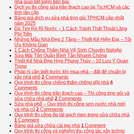
nhà giúp tiết kiệm tiền bạc
Dịch vụ thi công sửa trần thạch cao tại Tp.HCM và các
tỉnh lân cận
Bảng giá dịch vụ sửa nhà trọn gói TPHCM cập nhật
năm 2025
Dò Tìm Rò Rỉ Nước – 1 Cách Tránh Thất Thoát Lãng
Phí Tiền
Những Mẫu Nhà Đẹp 2 Tầng – Thiết Kế Hiện Đại – Tối
Ưu Không Gian
1 Cách Chống Thấm Nhà Vệ Sinh Chuyên Nghiệp
Sửa Mái Tôn Quận Bình Tân Nhanh Chóng
Thiết Kế Nhà Đẹp Hợp Phong Thủy – 10 Lưu Ý Quan
Trọng
Pháp lý cần biết trước khi mua nhà – đất để chuẩn bị
xây nhà phố
2
Comments
Quy trình thi công chống thấm chống dột nhà
4
Comments
Quy trình thi công trần thạch cao – Thi công trọn gói và
sửa chữa nhà phố
2
Comments
Sửa nhà phố – Quy trình thi công sơn nước nhà mới
và nhà cũ
2
Comments
Quy trình thi công ốp lát gạch men trong sửa chữa nhà
1
Comment
Bảng giá sửa chữa cải tạo nhà
1
Comment
Quy trình thi công và nghiệm thu công tác xây tường