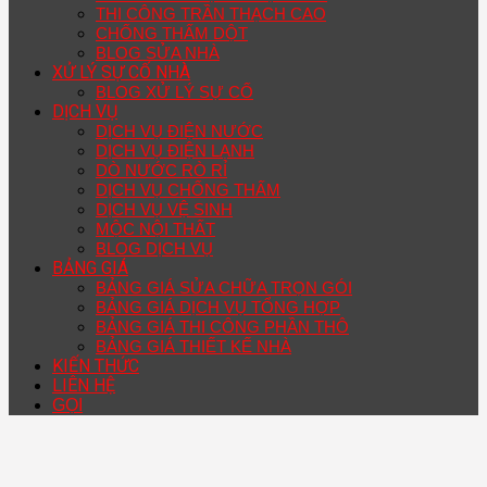
THI CÔNG TRẦN THẠCH CAO
CHỐNG THẤM DỘT
BLOG SỬA NHÀ
XỬ LÝ SỰ CỐ NHÀ
BLOG XỬ LÝ SỰ CỐ
DỊCH VỤ
DỊCH VỤ ĐIỆN NƯỚC
DỊCH VỤ ĐIỆN LẠNH
DÒ NƯỚC RÒ RỈ
DỊCH VỤ CHỐNG THẤM
DỊCH VỤ VỆ SINH
MỘC NỘI THẤT
BLOG DỊCH VỤ
BẢNG GIÁ
BẢNG GIÁ SỬA CHỮA TRỌN GÓI
BẢNG GIÁ DỊCH VỤ TỔNG HỢP
BẢNG GIÁ THI CÔNG PHẦN THÔ
BẢNG GIÁ THIẾT KẾ NHÀ
KIẾN THỨC
LIÊN HỆ
GỌI