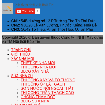
CN1
: 54B đường số 12 P.Trường Thọ Tp.Thủ Đức
CN2:
938/20 Lê Văn Lương, Phước Kiểng, Nhà Bè
CN3:
56/42 Tô Hiệu, P.Tân Thới Hòa, Q.Tân Phú
Copyright 2026 © Bản quyền thuộc Công ty TNHH Xây dựng
và TM Nội thất Bảo Tín
TRANG CHỦ
GIỚI THIỆU
XÂY NHÀ MỚI
THIẾT KẾ NHÀ MỚI
THI CÔNG NHÀ MỚI
BLOG XÂY NHÀ
SỬA NHÀ CŨ
THI CÔNG XÂY VÀ TÔ TƯỜNG
THI CÔNG ỐP LÁT GẠCH
SƠN NƯỚC NỘI NGOẠI THẤT
THI CÔNG TRẦN THẠCH CAO
CHỐNG THẤM DỘT
BLOG SỬA NHÀ