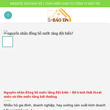
Skip
WEBSITE SỬA NHÀ SỐ 1 TOÀN MIỀN NAM TỪ CÔNG TY BẢO TÍN
to
content
Nguyên nhân đồng hồ nước tăng đột biến – Để tránh thất thoát
nước và tiền nước tăng bất thường
Nhiều hộ gia đình, doanh nghiệp, hay xưởng sản xuất kinh doanh