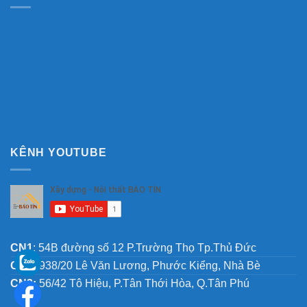
KÊNH YOUTUBE
CN1
: 54B đường số 12 P.Trường Thọ Tp.Thủ Đức
CN2:
938/20 Lê Văn Lương, Phước Kiểng, Nhà Bè
CN3:
56/42 Tô Hiệu, P.Tân Thới Hòa, Q.Tân Phú