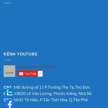
KÊNH YOUTUBE
CN1
: 54B đường số 12 P.Trường Thọ Tp.Thủ Đức
CN2:
938/20 Lê Văn Lương, Phước Kiểng, Nhà Bè
CN3:
56/42 Tô Hiệu, P.Tân Thới Hòa, Q.Tân Phú