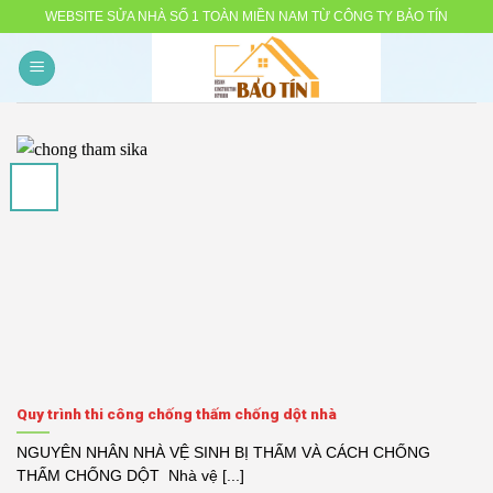
Skip
WEBSITE SỬA NHÀ SỐ 1 TOÀN MIỀN NAM TỪ CÔNG TY BẢO TÍN
to
content
Quy trình thi công chống thấm chống dột nhà
NGUYÊN NHÂN NHÀ VỆ SINH BỊ THẤM VÀ CÁCH CHỐNG
THẤM CHỐNG DỘT Nhà vệ [...]