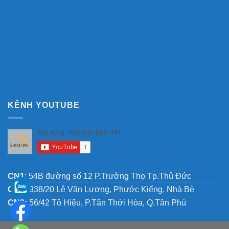
KÊNH YOUTUBE
CN1
: 54B đường số 12 P.Trường Thọ Tp.Thủ Đức
CN2:
938/20 Lê Văn Lương, Phước Kiểng, Nhà Bè
CN3:
56/42 Tô Hiệu, P.Tân Thới Hòa, Q.Tân Phú