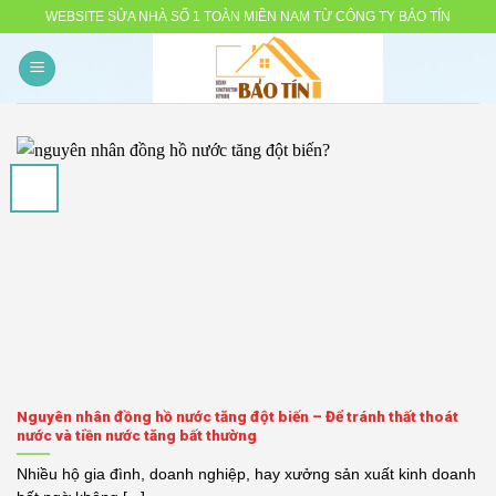
Skip
WEBSITE SỬA NHÀ SỐ 1 TOÀN MIỀN NAM TỪ CÔNG TY BẢO TÍN
to
content
Nguyên nhân đồng hồ nước tăng đột biến – Để tránh thất thoát
nước và tiền nước tăng bất thường
Nhiều hộ gia đình, doanh nghiệp, hay xưởng sản xuất kinh doanh