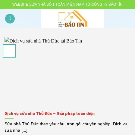
Skip
WEBSITE SỬA NHÀ SỐ 1 TOÀN MIỀN NAM TỪ CÔNG TY BẢO TÍN
to
content
Dịch vụ sửa nhà Thủ Đức – Giải pháp toàn diện
Sửa nhà Thủ Đức theo yêu cầu, trọn gói chuyên nghiệp. Dịch vụ
sửa nhà [...]