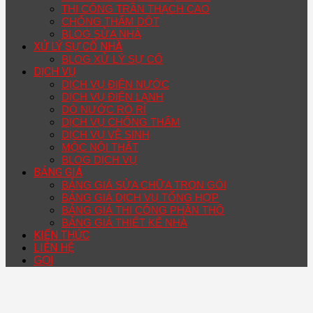
THI CÔNG TRẦN THẠCH CAO
CHỐNG THẤM DỘT
BLOG SỬA NHÀ
XỬ LÝ SỰ CỐ NHÀ
BLOG XỬ LÝ SỰ CỐ
DỊCH VỤ
DỊCH VỤ ĐIỆN NƯỚC
DỊCH VỤ ĐIỆN LẠNH
DÒ NƯỚC RÒ RỈ
DỊCH VỤ CHỐNG THẤM
DỊCH VỤ VỆ SINH
MỘC NỘI THẤT
BLOG DỊCH VỤ
BẢNG GIÁ
BẢNG GIÁ SỬA CHỮA TRỌN GÓI
BẢNG GIÁ DỊCH VỤ TỔNG HỢP
BẢNG GIÁ THI CÔNG PHẦN THÔ
BẢNG GIÁ THIẾT KẾ NHÀ
KIẾN THỨC
LIÊN HỆ
GỌI