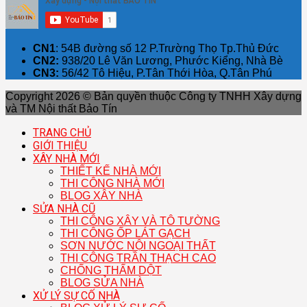
CN1
: 54B đường số 12 P.Trường Thọ Tp.Thủ Đức
CN2:
938/20 Lê Văn Lương, Phước Kiểng, Nhà Bè
CN3:
56/42 Tô Hiệu, P.Tân Thới Hòa, Q.Tân Phú
Copyright 2026 © Bản quyền thuộc Công ty TNHH Xây dựng
và TM Nội thất Bảo Tín
TRANG CHỦ
GIỚI THIỆU
XÂY NHÀ MỚI
THIẾT KẾ NHÀ MỚI
THI CÔNG NHÀ MỚI
BLOG XÂY NHÀ
SỬA NHÀ CŨ
THI CÔNG XÂY VÀ TÔ TƯỜNG
THI CÔNG ỐP LÁT GẠCH
SƠN NƯỚC NỘI NGOẠI THẤT
THI CÔNG TRẦN THẠCH CAO
CHỐNG THẤM DỘT
BLOG SỬA NHÀ
XỬ LÝ SỰ CỐ NHÀ