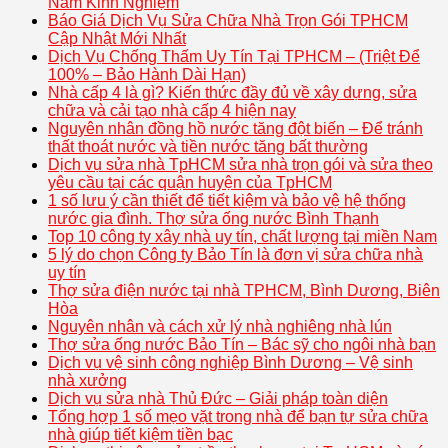
Năm Kinh Nghiệm
Báo Giá Dịch Vụ Sửa Chữa Nhà Trọn Gói TPHCM
Cập Nhật Mới Nhất
Dịch Vụ Chống Thấm Uy Tín Tại TPHCM – (Triệt Để
100% – Bảo Hành Dài Hạn)
Nhà cấp 4 là gì? Kiến thức đầy đủ về xây dựng, sửa
chữa và cải tạo nhà cấp 4 hiện nay
Nguyên nhân đồng hồ nước tăng đột biến – Để tránh
thất thoát nước và tiền nước tăng bất thường
Dịch vụ sửa nhà TpHCM sửa nhà trọn gói và sửa theo
yêu cầu tại các quận huyện của TpHCM
1 số lưu ý cần thiết để tiết kiệm và bảo vệ hệ thống
nước gia đình. Thợ sửa ống nước Bình Thạnh
Top 10 công ty xây nhà uy tín, chất lượng tại miền Nam
5 lý do chọn Công ty Bảo Tín là đơn vị sửa chữa nhà
uy tín
Thợ sửa điện nước tại nhà TPHCM, Bình Dương, Biên
Hòa
Nguyên nhân và cách xử lý nhà nghiêng nhà lún
Thợ sửa ống nước Bảo Tín – Bác sỹ cho ngôi nhà bạn
Dịch vụ vệ sinh công nghiệp Bình Dương – Vệ sinh
nhà xưởng
Dịch vụ sửa nhà Thủ Đức – Giải pháp toàn diện
Tổng hợp 1 số mẹo vặt trong nhà để bạn tự sửa chữa
nhà giúp tiết kiệm tiền bạc