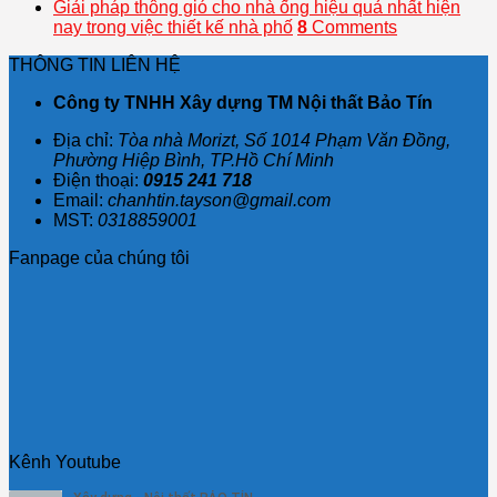
Giải pháp thông gió cho nhà ống hiệu quả nhất hiện
nay trong việc thiết kế nhà phố
8
Comments
THÔNG TIN LIÊN HỆ
Công ty TNHH Xây dựng TM Nội thất Bảo Tín
Địa chỉ:
Tòa nhà Morizt, Số 1014 Phạm Văn Đồng,
Phường Hiệp Bình, TP.Hồ Chí Minh
Điện thoại:
0915 241 718
Email:
chanhtin.tayson@gmail.com
MST:
0318859001
Fanpage của chúng tôi
Kênh Youtube