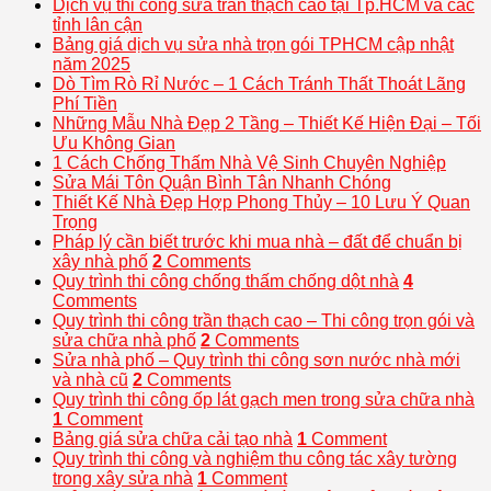
Dịch vụ thi công sửa trần thạch cao tại Tp.HCM và các
tỉnh lân cận
Bảng giá dịch vụ sửa nhà trọn gói TPHCM cập nhật
năm 2025
Dò Tìm Rò Rỉ Nước – 1 Cách Tránh Thất Thoát Lãng
Phí Tiền
Những Mẫu Nhà Đẹp 2 Tầng – Thiết Kế Hiện Đại – Tối
Ưu Không Gian
1 Cách Chống Thấm Nhà Vệ Sinh Chuyên Nghiệp
Sửa Mái Tôn Quận Bình Tân Nhanh Chóng
Thiết Kế Nhà Đẹp Hợp Phong Thủy – 10 Lưu Ý Quan
Trọng
Pháp lý cần biết trước khi mua nhà – đất để chuẩn bị
xây nhà phố
2
Comments
Quy trình thi công chống thấm chống dột nhà
4
Comments
Quy trình thi công trần thạch cao – Thi công trọn gói và
sửa chữa nhà phố
2
Comments
Sửa nhà phố – Quy trình thi công sơn nước nhà mới
và nhà cũ
2
Comments
Quy trình thi công ốp lát gạch men trong sửa chữa nhà
1
Comment
Bảng giá sửa chữa cải tạo nhà
1
Comment
Quy trình thi công và nghiệm thu công tác xây tường
trong xây sửa nhà
1
Comment